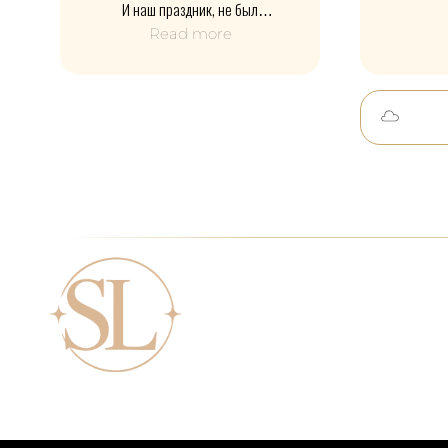
И наш праздник, не был
исключением. Все вовремя, без
Честно
Read more
затянутых моментов и постоянных
удивл
громкостей в микрофон. Гости
человека 
отдыхали, общались и реально
ви
получали удовольствие от вечера.
Очень по
Редко пишу отзывы, но тут
общался
захотелось отметить хорошую
настро
работу моего друга.
людей 
ощуще
заученно
всё выгля
Сам юби
остались 
прошёл л
только 
Знаю Стас
попала н